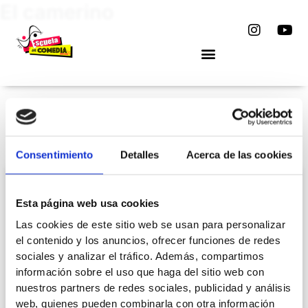
El camerino
Ir
I
Y
al
n
o
contenido
s
u
t
t
a
u
g
b
r
e
a
m
Consentimiento
Detalles
Acerca de las cookies
SIN CATEGORÍA
Esta página web usa cookies
Las cookies de este sitio web se usan para personalizar
el contenido y los anuncios, ofrecer funciones de redes
sociales y analizar el tráfico. Además, compartimos
información sobre el uso que haga del sitio web con
nuestros partners de redes sociales, publicidad y análisis
web, quienes pueden combinarla con otra información