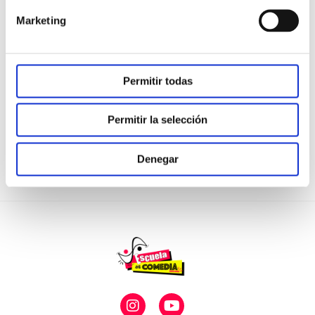
Marketing
Permitir todas
Permitir la selección
Denegar
I
Y
n
o