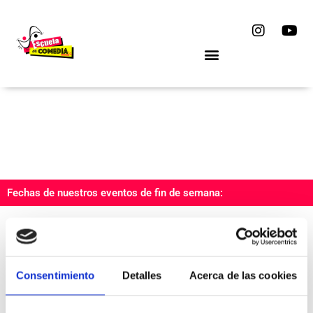
Ir
I
Y
al
n
o
contenido
s
u
t
t
a
u
g
b
r
e
a
m
Fechas de nuestros eventos de fin de semana:
Consentimiento
Detalles
Acerca de las cookies