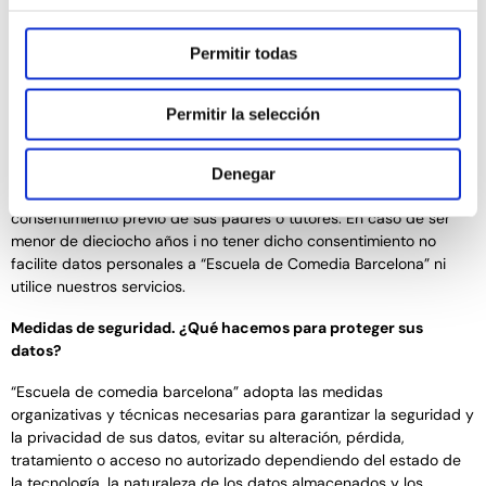
interesado o su representante legal.
3) Formularios de inscripción y reservas para cursos regulares e
Permitir todas
intensivos, para adultos niños y jóvenes: datos introducidos por el
propio interesado o su representante legal.
4) Formulario LISTA DE ESPERA: datos introducidos por el propio
Permitir la selección
interesado o su representante legal.
“Escuela de comedia barcelona” prohíbe expresamente que los
Denegar
menores de dieciocho años faciliten datos personales sin el
consentimiento previo de sus padres o tutores. En caso de ser
menor de dieciocho años i no tener dicho consentimiento no
facilite datos personales a “Escuela de Comedia Barcelona” ni
utilice nuestros servicios.
Medidas de seguridad. ¿Qué hacemos para proteger sus
datos?
“Escuela de comedia barcelona” adopta las medidas
organizativas y técnicas necesarias para garantizar la seguridad y
la privacidad de sus datos, evitar su alteración, pérdida,
tratamiento o acceso no autorizado dependiendo del estado de
la tecnología, la naturaleza de los datos almacenados y los