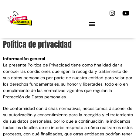
Ir
I
Y
al
n
o
contenido
s
u
t
t
a
u
g
b
Política de privacidad
r
e
a
m
Información general
La presente Política de Privacidad tiene como finalidad dar a
conocer las condiciones que rigen la recogida y tratamiento de
sus datos personales por parte de nuestra entidad para velar por
los derechos fundamentales, su honor y libertades, todo ello en
cumplimiento de las normativas vigentes que regulan la
Protección de Datos personales.
De conformidad con dichas normativas, necesitamos disponer de
su autorización y consentimiento para la recogida y el tratamiento
de sus datos personales, por lo que a continuación, le indicamos
todos los detalles de su interés respecto a cómo realizamos estos
procesos, con qué finalidades, que otras entidades podrían tener