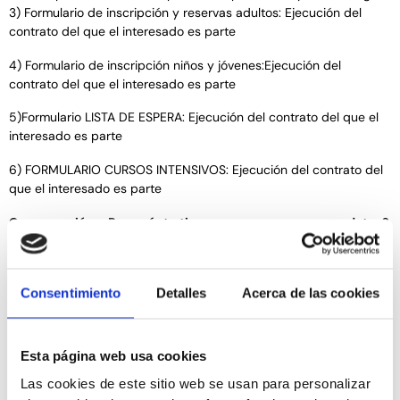
3) Formulario de inscripción y reservas adultos: Ejecución del
contrato del que el interesado es parte
4) Formulario de inscripción niños y jóvenes:Ejecución del
contrato del que el interesado es parte
5)Formulario LISTA DE ESPERA: Ejecución del contrato del que el
interesado es parte
6) FORMULARIO CURSOS INTENSIVOS: Ejecución del contrato del
que el interesado es parte
Conservación. ¿Por cuánto tiempo conservaremos sus datos?
Utilizamos sus datos durante el tiempo estrictamente necesario
para cumplir con las finalidades indicadas anteriormente.
Consentimiento
Detalles
Acerca de las cookies
1) Correo electrónico: cualquier consulta que recibamos la
conservaremos durante un año.
Esta página web usa cookies
2) Formulario de contacto: cualquier consulta que recibamos la
conservaremos durante un año.
Las cookies de este sitio web se usan para personalizar