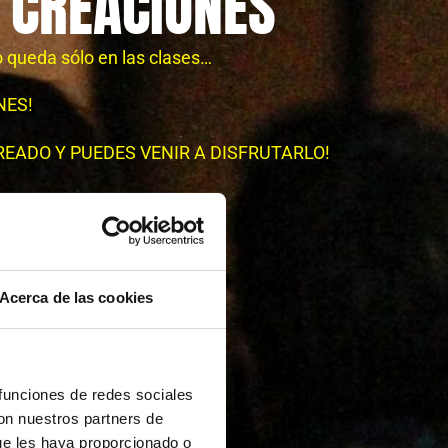
 CREACIONES
o queda sólo en las clases…
NES!
READO Y PUEDES VENIR A DISFRUTARLO!
Acerca de las cookies
 funciones de redes sociales
con nuestros partners de
ue les haya proporcionado o