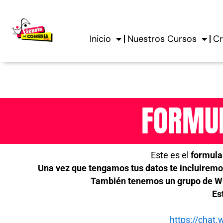
Ir
al
contenido
Inicio
Nuestros Cursos
Cr
FORMUL
Este es el
formular
Una vez que tengamos tus datos te incluiremos
También tenemos un grupo de Wh
Es
https://cha