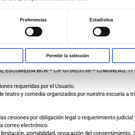
Preferencias
Estadística
onsulta
Acepto que se traten mis datos para re
con cursos y eventos de teatro y comedia
Enviar
Permitir la selección
 ESCOMEDIA BCN – CIF G75623736 – C/MONLAU, 17
iones requeridas por el Usuario.
de teatro y comedia organizados por nuestra escuela a tr
esiones por obligación legal o requerimiento judicial 
a correo electrónico.
limitación, portabilidad, revocación del consentimiento. 