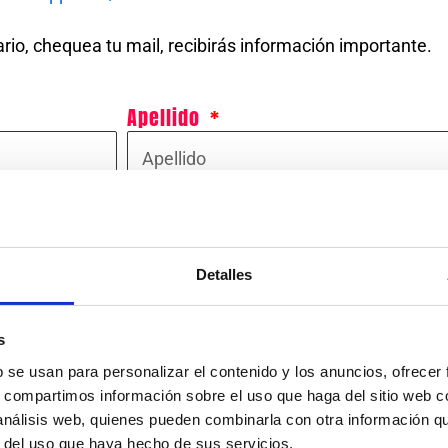
lario, chequea tu mail, recibirás información importante.
Apellido
DNI/NIE
Detalles
Elige una fecha
VIERNES 25/04 - DE 19H A 20:30H
s
VIERNES 9/05 DE 19H A 20:30H​
b se usan para personalizar el contenido y los anuncios, ofrecer
VIERNES 30/05 DE 19H A 20:30H
s, compartimos información sobre el uso que haga del sitio web 
 análisis web, quienes pueden combinarla con otra información q
r del uso que haya hecho de sus servicios.