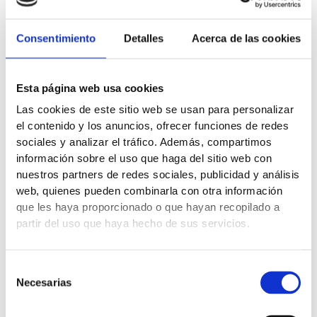
Apellido
Consentimiento
Detalles
Acerca de las cookies
Correo electrónico
Esta página web usa cookies
Las cookies de este sitio web se usan para personalizar
el contenido y los anuncios, ofrecer funciones de redes
DNI/NIE
sociales y analizar el tráfico. Además, compartimos
información sobre el uso que haga del sitio web con
nuestros partners de redes sociales, publicidad y análisis
web, quienes pueden combinarla con otra información
Edad
que les haya proporcionado o que hayan recopilado a
partir del uso que haya hecho de sus servicios.
Telefono
Selección
Necesarias
de
consentimiento