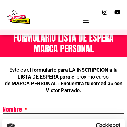
Ir
I
Y
al
n
o
contenido
s
u
t
t
a
u
FORMULARIO LISTA DE ESPERA
g
b
r
e
MARCA PERSONAL
a
m
Este es el
formulario para LA INSCRIPCIÓN a la
LISTA DE ESPERA para e
l próximo curso
de MARCA PERSONAL «Encuentra tu comedia» con
Victor Parrado.
Nombre