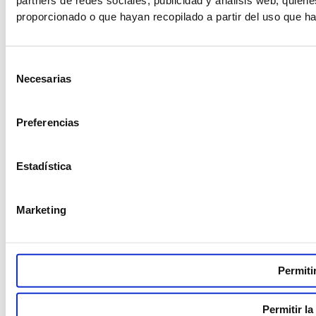
partners de redes sociales, publicidad y análisis web, quie
proporcionado o que hayan recopilado a partir del uso que h
I
Y
n
o
Selección
s
u
Necesarias
t
t
de
Política de privacidad
Política de devoluciones
contacto
Equipo
a
u
consentimiento
Nuestras creaciones
g
b
Preferencias
r
e
a
m
Estadística
Marketing
Permiti
Permitir la