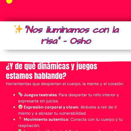
"Nos iluminamos con la
risa" - Osho
¿Y de qué dinámicas y juegos
estamos hablando?
Herramientas que despiertan el cuerpo, la mente y el corazón:
Juegos teatrales
: Para despertar tu niño interior y
expresarte sin juicios.
Expresión corporal y clown
: Atrévete a reír de ti
mismo y a abrazar tu vulnerabilidad.
Movimiento autentico
: Conecta con tu cuerpo y tu
respiración.